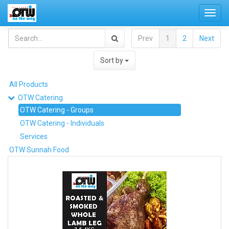
Toggl
navig
Prev
1
2
Next
Sort by
All Products
OTW Catering
OTW Catering - Groups
OTW Catering - Individuals
Services
OTW Sunnah Food