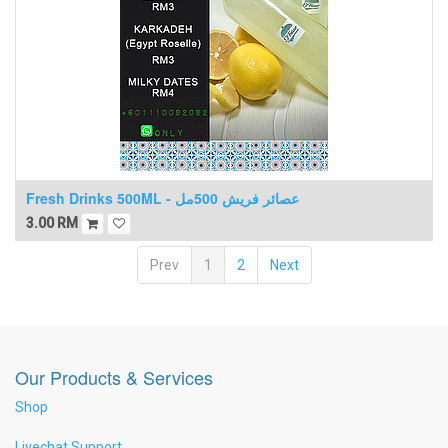
Fresh Drinks 500ML - عصائر فريش 500مل
3.00
RM
Prev
1
2
Next
Our Products & Services
Shop
Livechat Support